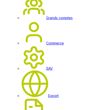
Grands comptes
Commerce
SAV
Export