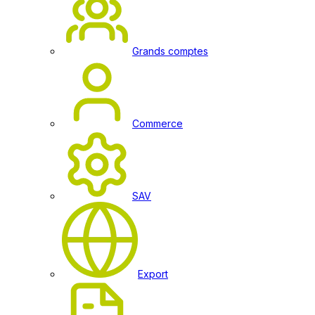
Grands comptes
Commerce
SAV
Export