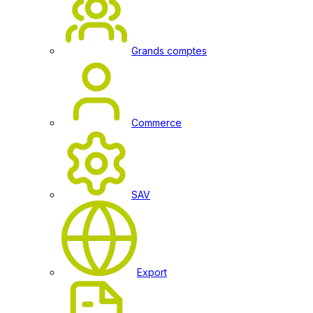
Grands comptes
Commerce
SAV
Export