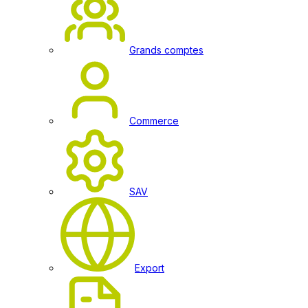
Grands comptes
Commerce
SAV
Export