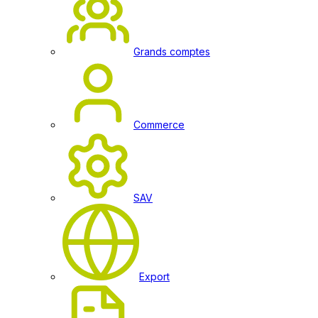
Grands comptes
Commerce
SAV
Export