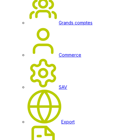
Grands comptes
Commerce
SAV
Export