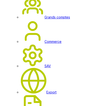
Grands comptes
Commerce
SAV
Export