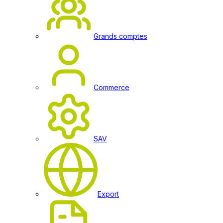
Grands comptes
Commerce
SAV
Export