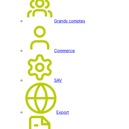
Grands comptes
Commerce
SAV
Export