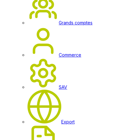
Grands comptes
Commerce
SAV
Export