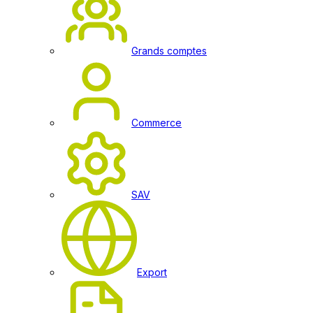
Grands comptes
Commerce
SAV
Export