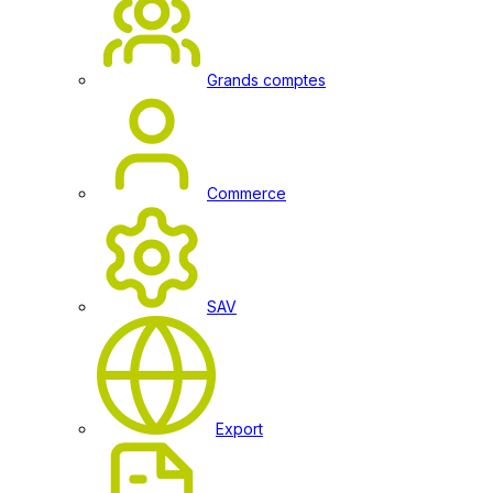
Grands comptes
Commerce
SAV
Export