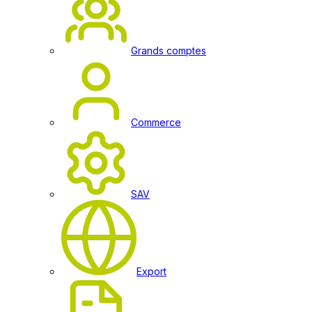
Grands comptes
Commerce
SAV
Export