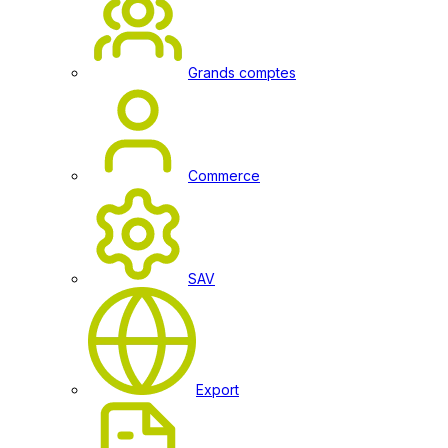
Grands comptes
Commerce
SAV
Export