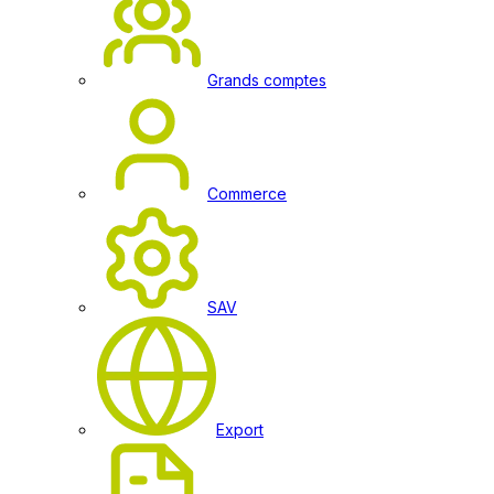
Grands comptes
Commerce
SAV
Export