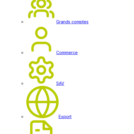
Grands comptes
Commerce
SAV
Export