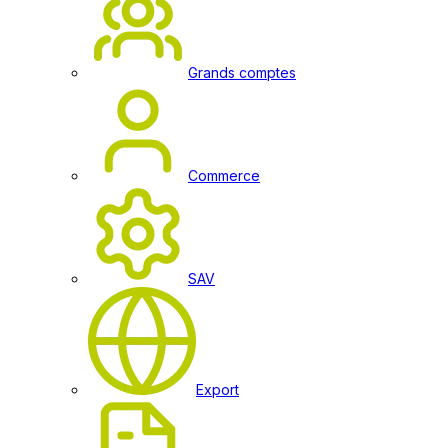
Grands comptes
Commerce
SAV
Export