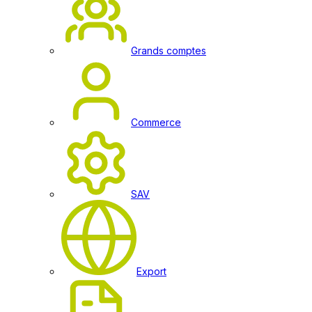
Grands comptes
Commerce
SAV
Export