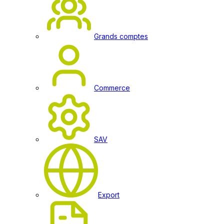
Grands comptes
Commerce
SAV
Export