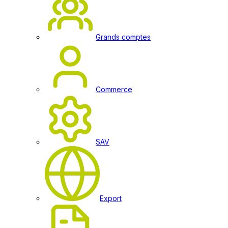
Grands comptes
Commerce
SAV
Export