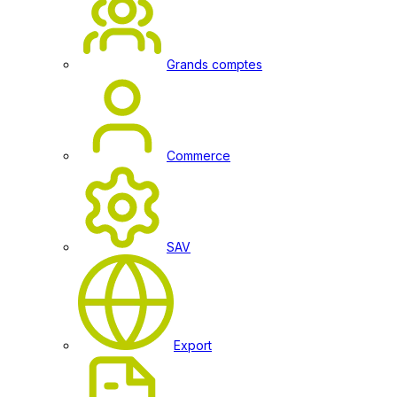
Grands comptes
Commerce
SAV
Export