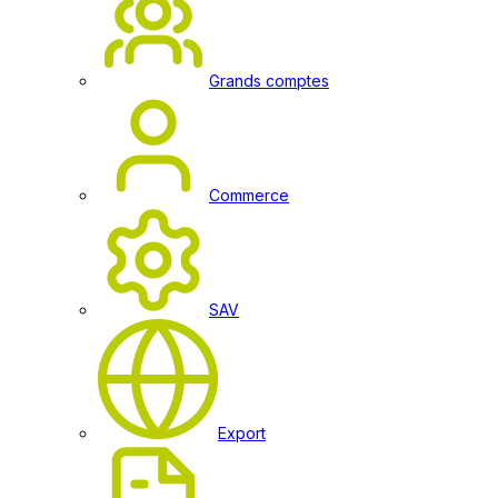
Grands comptes
Commerce
SAV
Export