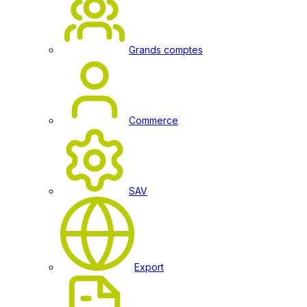
Grands comptes
Commerce
SAV
Export