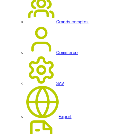
Grands comptes
Commerce
SAV
Export