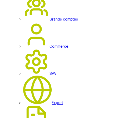
Grands comptes
Commerce
SAV
Export