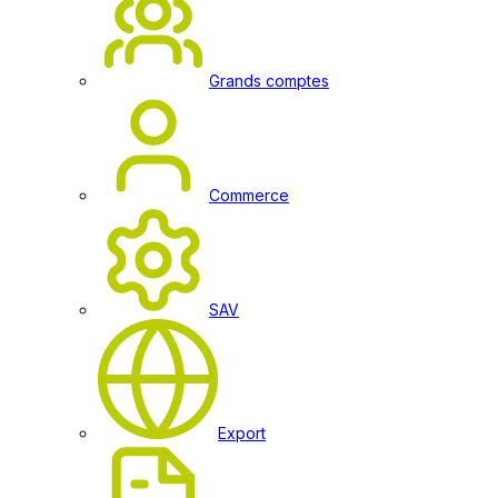
Grands comptes
Commerce
SAV
Export