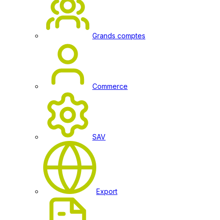
Grands comptes
Commerce
SAV
Export