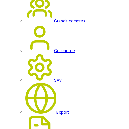
Grands comptes
Commerce
SAV
Export