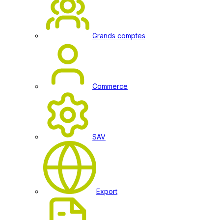
Grands comptes
Commerce
SAV
Export