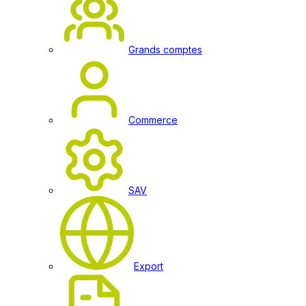
Grands comptes
Commerce
SAV
Export