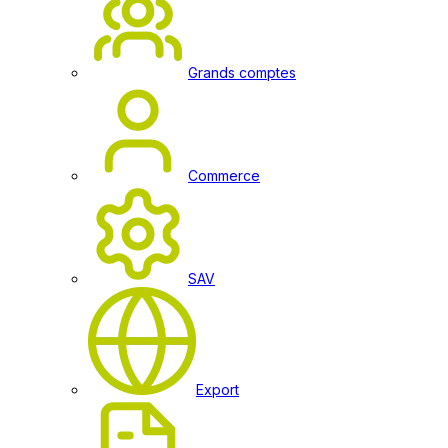
Grands comptes
Commerce
SAV
Export