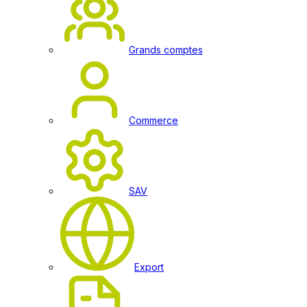
Grands comptes
Commerce
SAV
Export