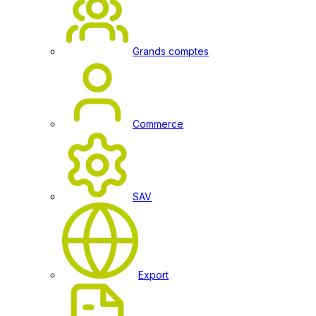
Grands comptes
Commerce
SAV
Export