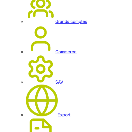
Grands comptes
Commerce
SAV
Export