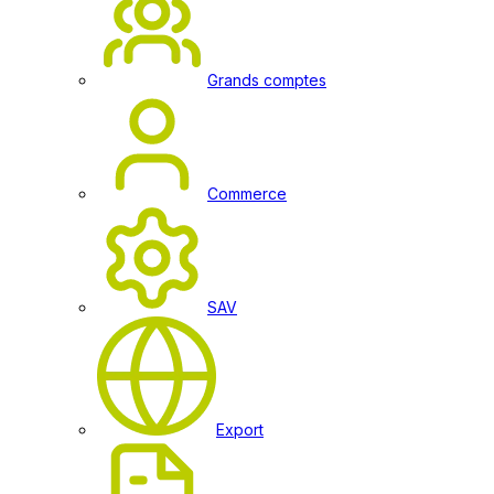
Grands comptes
Commerce
SAV
Export