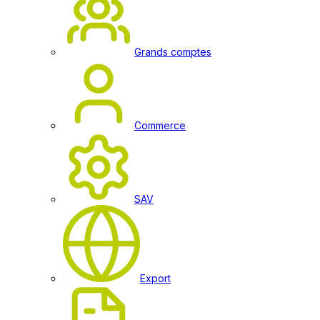
Grands comptes
Commerce
SAV
Export