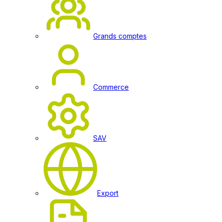
Grands comptes
Commerce
SAV
Export