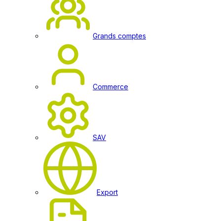
Grands comptes
Commerce
SAV
Export