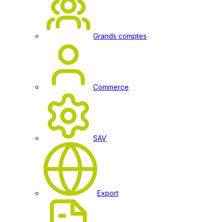
Grands comptes
Commerce
SAV
Export