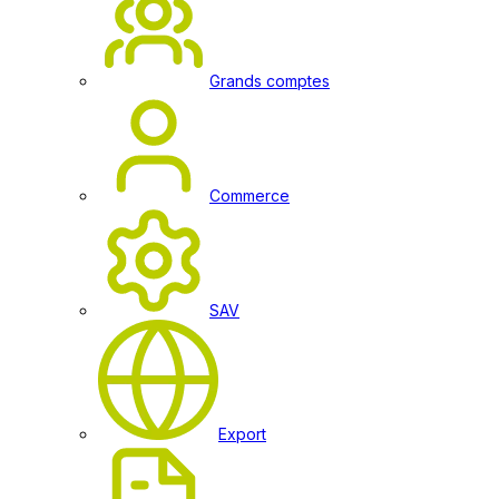
Grands comptes
Commerce
SAV
Export