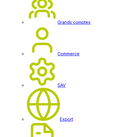
Grands comptes
Commerce
SAV
Export