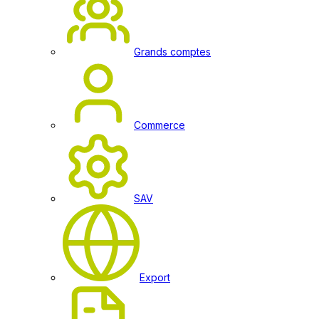
Grands comptes
Commerce
SAV
Export