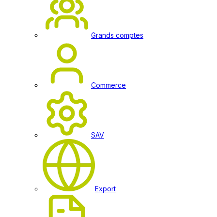
Grands comptes
Commerce
SAV
Export