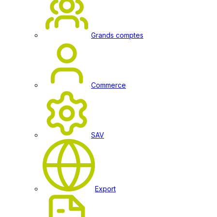
Grands comptes
Commerce
SAV
Export