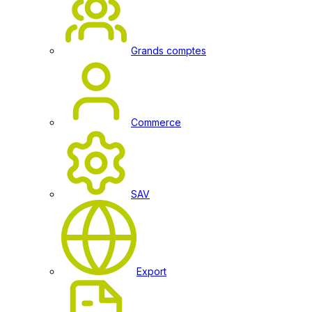
Grands comptes
Commerce
SAV
Export