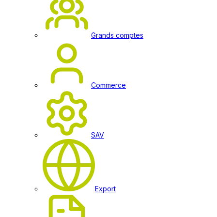
Grands comptes
Commerce
SAV
Export