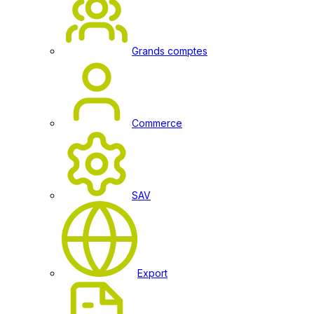
Grands comptes
Commerce
SAV
Export