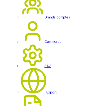
Grands comptes
Commerce
SAV
Export