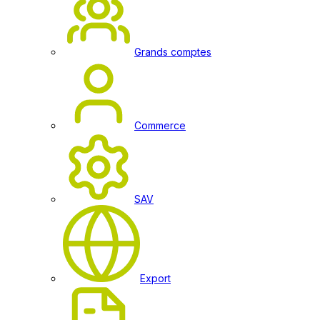
Grands comptes
Commerce
SAV
Export