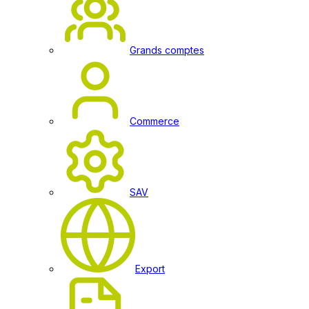
Grands comptes
Commerce
SAV
Export